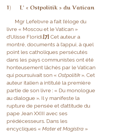
1) L’ « Ostpolitik » du Vatican
Mgr Lefebvre a fait l’éloge du
livre « Moscou et le Vatican »
d’Ulisse Floridi.
[7]
Cet auteur a
montré, documents à l’appui, à quel
point les catholiques persécutés
dans les pays communistes ont été
honteusement lâchés par le Vatican
qui poursuivait son «
Ostpolitik
». Cet
auteur italien a intitulé la première
partie de son livre : « Du monologue
au dialogue ». Il y manifeste la
rupture de pensée et d’attitude du
pape Jean XXIII avec ses
prédécesseurs. Dans les
encycliques «
Mater et Magistra
»