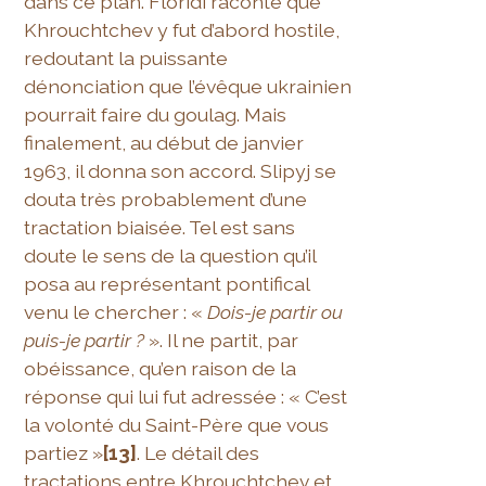
dans ce plan. Floridi raconte que
Khrouchtchev y fut d’abord hostile,
redoutant la puissante
dénonciation que l’évêque ukrainien
pourrait faire du goulag. Mais
finalement, au début de janvier
1963, il donna son accord. Slipyj se
douta très probablement d’une
tractation biaisée. Tel est sans
doute le sens de la question qu’il
posa au représentant pontifical
venu le chercher : «
Dois-je partir ou
puis-je partir ?
». Il ne partit, par
obéissance, qu’en raison de la
réponse qui lui fut adressée : « C’est
la volonté du Saint-Père que vous
partiez »
[13]
. Le détail des
tractations entre Khrouchtchev et