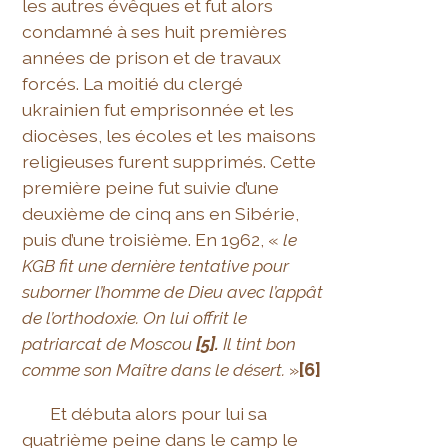
les autres évêques et fut alors
condamné à ses huit premières
années de prison et de travaux
forcés. La moitié du clergé
ukrainien fut emprisonnée et les
diocèses, les écoles et les maisons
religieuses furent supprimés. Cette
première peine fut suivie d’une
deuxième de cinq ans en Sibérie,
puis d’une troisième. En 1962, «
le
KGB fit une dernière tentative pour
suborner l’homme de Dieu avec l’appât
de l’orthodoxie. On lui offrit le
patriarcat de Moscou
[5].
Il tint bon
comme son Maître dans le désert.
»
[6]
Et débuta alors pour lui sa
quatrième peine dans le camp le