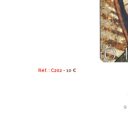
Réf. : C202
- 10 €
9