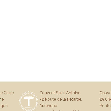
e Claire
Couvent Saint Antoine
Couve
ne
32 Route de la Pétarde,
25 Che
rgon
Aurenque
Pontc