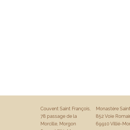
Couvent Saint François,
Monastère Saint
78 passage de la
852 Voie Romai
Morcille, Morgon
69910 Villié-Mo