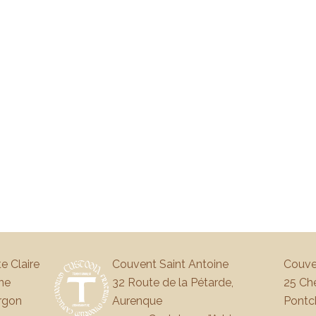
e Claire
Couvent Saint Antoine
Couve
ne
32 Route de la Pétarde,
25 Che
rgon
Aurenque
Pontc