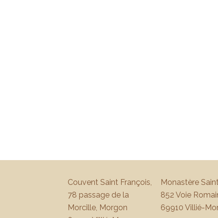
Couvent Saint François,
Monastère Saint
78 passage de la
852 Voie Romai
Morcille, Morgon
69910 Villié-Mo